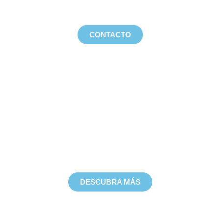
deportiva.
CONTACTO
Viajes a bordo
Únase a nuestros viajes anuales a bordo de
embarcaciones y disfrute como nunca. Maldivas, Egipto
y más..
DESCUBRA MÁS