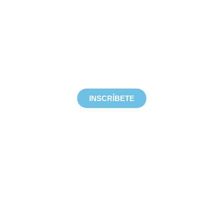
Desarrollo de instructores
Conviértete en Instructor PADI en la soleada Tenerife
con nuestro experimentado Director de Curso de oro
INSCRÍBETE
Inmersiones de limpieza
¿Quieres ayudar? Únase a una de nuestras