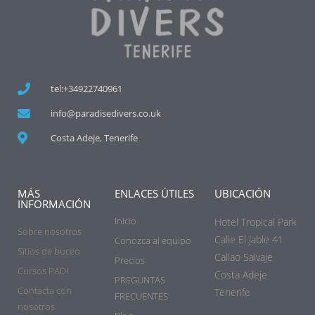
tel:+34922740961
info@paradisedivers.co.uk
Costa Adeje, Tenerife
MÁS
ENLACES ÚTILES
UBICACIÓN
INFORMACIÓN
Inicio
Hotel Tropical Park
Sobre nosotros
Calle El Jable 41
Conozca al equipo
Sitios de buceo
Callao Salvaje
Precios
Cursos PADI
Costa Adeje
PREGUNTAS
Contacta con
Tenerife
FRECUENTES
nosotros